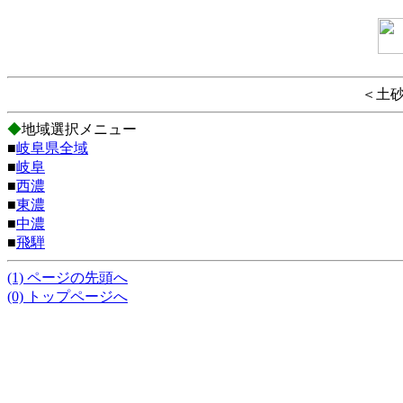
＜土
◆
地域選択メニュー
■
岐阜県全域
■
岐阜
■
西濃
■
東濃
■
中濃
■
飛騨
(1) ページの先頭へ
(0) トップページへ