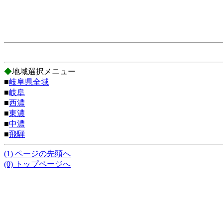
◆
地域選択メニュー
■
岐阜県全域
■
岐阜
■
西濃
■
東濃
■
中濃
■
飛騨
(1) ページの先頭へ
(0) トップページへ