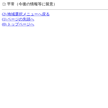
□
:
平常（今後の情報等に留意）
(2) 地域選択メニューへ戻る
(1) ページの先頭へ
(0) トップページへ