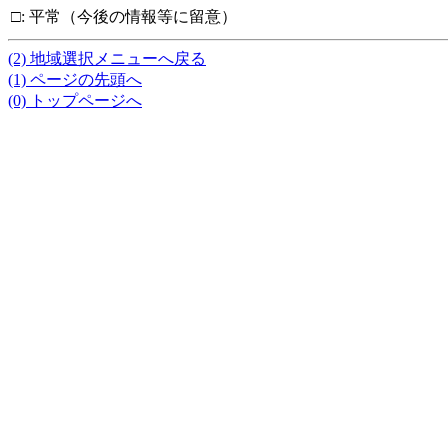
□
:
平常（今後の情報等に留意）
(2) 地域選択メニューへ戻る
(1) ページの先頭へ
(0) トップページへ