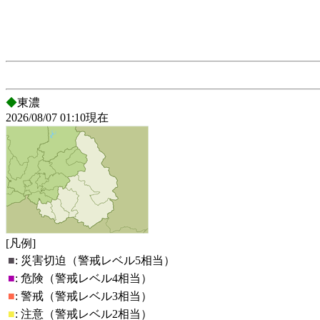
◆
東濃
2026/08/07 01:10現在
[凡例]
■
:
災害切迫（警戒レベル5相当）
■
:
危険（警戒レベル4相当）
■
:
警戒（警戒レベル3相当）
■
:
注意（警戒レベル2相当）