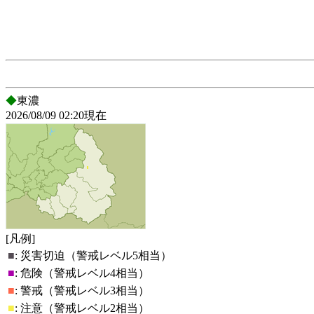
◆
東濃
2026/08/09 02:20現在
[凡例]
■
:
災害切迫（警戒レベル5相当）
■
:
危険（警戒レベル4相当）
■
:
警戒（警戒レベル3相当）
■
:
注意（警戒レベル2相当）