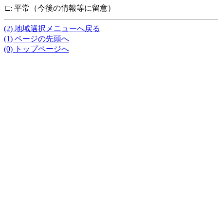
□
:
平常（今後の情報等に留意）
(2) 地域選択メニューへ戻る
(1) ページの先頭へ
(0) トップページへ