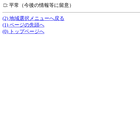
□
:
平常（今後の情報等に留意）
(2) 地域選択メニューへ戻る
(1) ページの先頭へ
(0) トップページへ